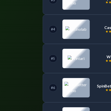
#3
★
Cas
#4
★
Wi
#5
★
SpinBet
#6
★