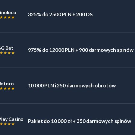
inoloco
325% do 2500 PLN + 200 DS
★
★
★
★
G Bet
975% do 12000 PLN + 900 darmowych spinów
★
★
★
★
lotoro
10 000 PLN i 250 darmowych obrotów
★
★
★
★
Play Casino
Pakiet do 10 000 zł + 350 darmowych spinów
★
★
★
★