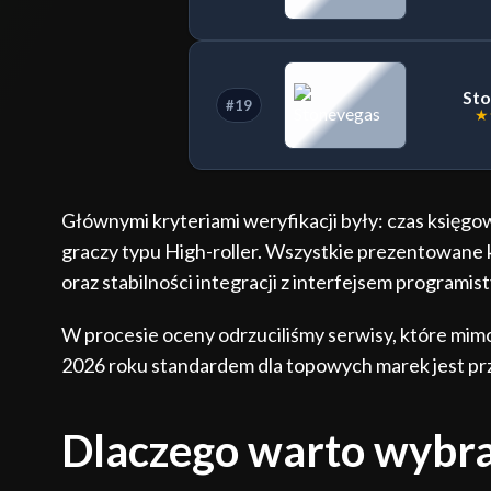
St
#19
★
Głównymi kryteriami weryfikacji były: czas księgo
graczy typu High-roller. Wszystkie prezentowane
oraz stabilności integracji z interfejsem programist
W procesie oceny odrzuciliśmy serwisy, które mimo
2026 roku standardem dla topowych marek jest pr
Dlaczego warto wybrać