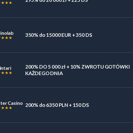
★
★
★
★
inolab
350% do 15000 EUR + 350 DS
★
★
★
★
200% DO 5 000 zł + 10% ZWROTU GOTÓWKI
ntari
★
★
★
★
KAŻDEGO DNIA
ter Casino
200% do 6350 PLN + 150 DS
★
★
★
★