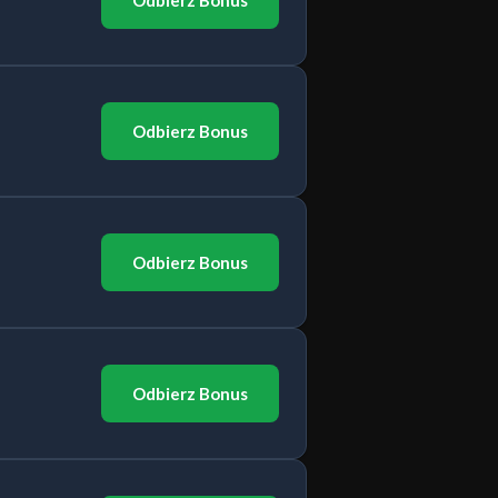
Odbierz Bonus
Odbierz Bonus
Odbierz Bonus
Odbierz Bonus