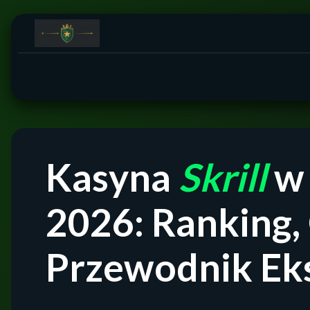
Kasyna
Skrill
w 
2026: Ranking, 
Przewodnik Ek