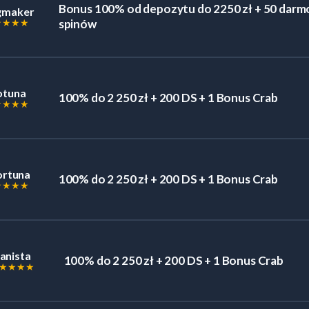
Bonus 100% od depozytu do 2250 zł + 50 dar
gmaker
★
★
★
★
spinów
otuna
100% do 2 250 zł + 200 DS + 1 Bonus Crab
★
★
★
★
ortuna
100% do 2 250 zł + 200 DS + 1 Bonus Crab
★
★
★
★
anista
100% do 2 250 zł + 200 DS + 1 Bonus Crab
★
★
★
★