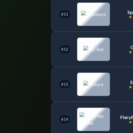
Sp
#11
★
G
#12
★
S
#13
★
Fiery
#14
★